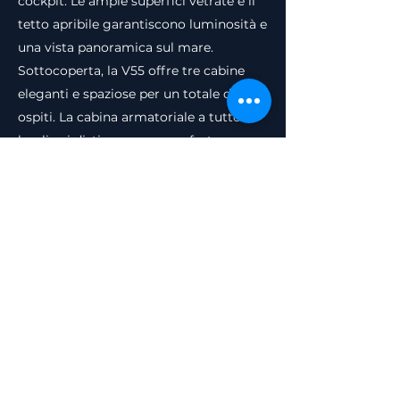
cockpit. Le ampie superfici vetrate e il
tetto apribile garantiscono luminosità e
una vista panoramica sul mare.
Sottocoperta, la V55 offre tre cabine
eleganti e spaziose per un totale di sei
ospiti. La cabina armatoriale a tutto
baglio si distingue per comfort e
privacy, affiancata da una cabina VIP a
prua e una terza cabina ospiti. È inoltre
disponibile una cabina equipaggio
opzionale a poppa.
Grazie alla carena a V profonda e alla
motorizzazione Volvo Penta fino a 2 x
1.000 HP, la Princess V55 raggiunge
velocità massime fino a 35-37 nodi,
offrendo una navigazione fluida, sicura
e coinvolgente anche nelle condizioni
più impegnative.